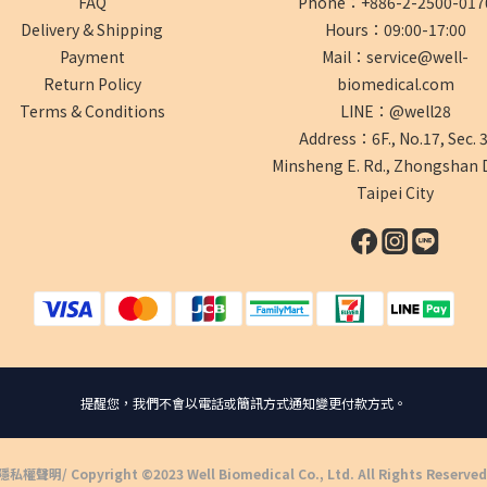
FAQ
Phone：+886-2-2500-017
Delivery & Shipping
Hours：09:00-17:00
Payment
Mail：service@well-
Return Policy
biomedical.com
Terms & Conditions
LINE：@well28
Address：6F., No.17, Sec. 3
Minsheng E. Rd., Zhongshan D
Taipei City
提醒您，我們不會以電話或簡訊方式通知變更付款方式。
隱私權聲明
/ Copyright ©2023 Well Biomedical Co., Ltd. All Rights Reserved