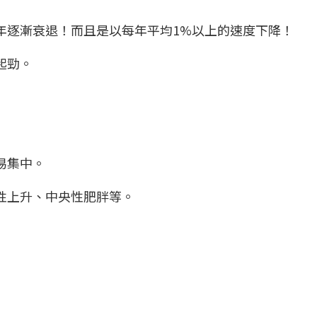
年逐漸衰退！而且是以每年平均1%以上的速度下降！
起勁。
易集中。
性上升、中央性肥胖等。