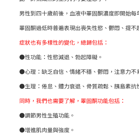
男性到四十歲前後，血液中睪固酮濃度即開始每
睪固酮過低時普遍表現出喪失性慾、鬱悶、提不
症狀也有多樣性的變化，總歸包括：
●性功能：性慾減退、勃起障礙。
●心理：缺乏自信、情緒不穩、鬱悶，注意力不
●生理：倦怠、體力衰退、骨質疏鬆、胰島素抗
同時，我們也需要了解，睪固酮功能包括：
●調節男性生殖功能。
●增進肌肉量與強度。