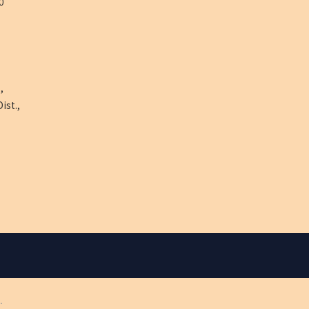
0
,
ist.,
.