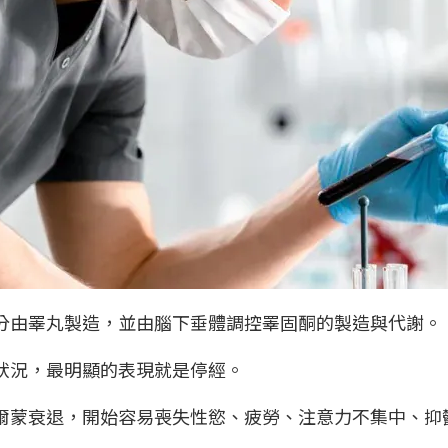
分由睪丸製造，並由腦下垂體調控睪固酮的製造與代謝。
狀況，最明顯的表現就是停經。
爾蒙衰退，開始容易喪失性慾、疲勞、注意力不集中、抑